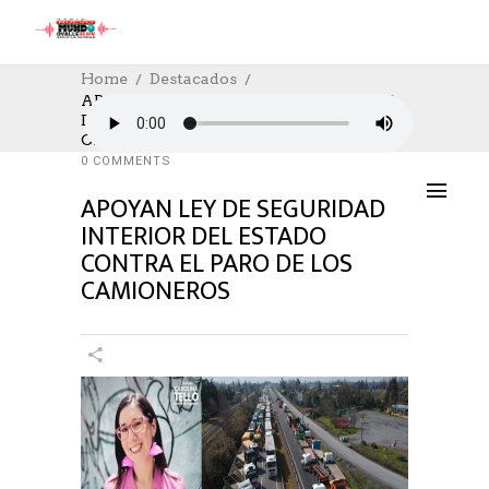
Home
Destacados
APOYAN LEY DE SEGURIDAD INTERIOR
DEL ESTADO CONTRA EL PARO DE LOS
DESTACADOS
,
SOCIAL
,
SOCIAL
24/11/2022
CAMIONEROS
AUTHOR: HECTOR
0
LIKES
1321 SEEN
0 COMMENTS
APOYAN LEY DE SEGURIDAD
INTERIOR DEL ESTADO
CONTRA EL PARO DE LOS
CAMIONEROS