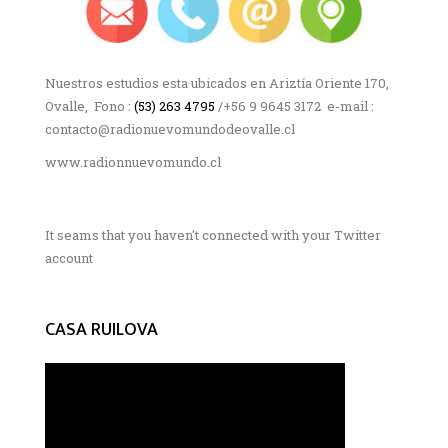
Nuestros estudios esta ubicados en Ariztía Oriente 170,
Ovalle, Fono :
(53) 263 4795
/+56 9 9645 3172 e-mail :
contacto@radionuevomundodeovalle.cl
www.radionnuevomundo.cl
It seams that you haven't connected with your Twitter
account
CASA RUILOVA