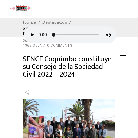
Home
Destacados
SENCE Coquimbo Constituye Su Consejo
De La Sociedad Civil 2022 – 2024
DESTACADOS
,
EDUCACION
,
SOCIAL
26/04/2022
AUTHOR: HECTOR
0
LIKES
1365 SEEN
0 COMMENTS
SENCE Coquimbo constituye
su Consejo de la Sociedad
Civil 2022 – 2024