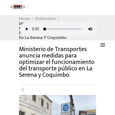
Home
Destacados
Ministerio De Transportes Anuncia
Medidas Para Optimizar El
DESTACADOS
,
SOCIAL
,
SOCIAL
,
TRABAJO
Funcionamiento Del Transporte Público
19/04/2022
AUTHOR: HECTOR
0
LIKES
En La Serena Y Coquimbo
1250 SEEN
0 COMMENTS
Ministerio de Transportes
anuncia medidas para
optimizar el funcionamiento
del transporte público en La
Serena y Coquimbo