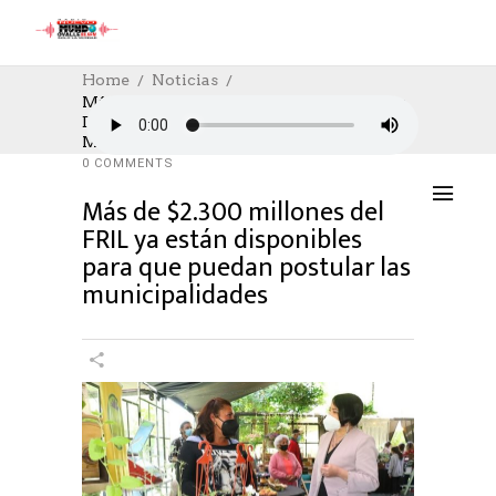
Home
Noticias
Más De $2.300 Millones Del FRIL Ya Están
Disponibles Para Que Puedan Postular Las
NOTICIAS
,
POLÍTICA
04/04/2022
Municipalidades
AUTHOR: HECTOR
0
LIKES
1345 SEEN
0 COMMENTS
Más de $2.300 millones del
FRIL ya están disponibles
para que puedan postular las
municipalidades