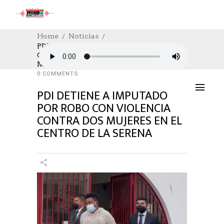
Home
Noticias
PDI DETIENE A IMPUTADO POR ROBO
CON VIOLENCIA CONTRA DOS
NOTICIAS
,
POLICIAL
07/03/2022
MUJERES EN EL CENTRO DE LA SERENA
AUTHOR: HECTOR
0
LIKES
1053 SEEN
0 COMMENTS
PDI DETIENE A IMPUTADO
POR ROBO CON VIOLENCIA
CONTRA DOS MUJERES EN EL
CENTRO DE LA SERENA