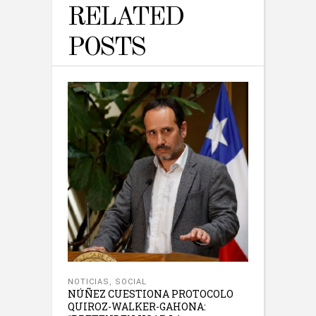
RELATED
POSTS
NOTICIAS
,
SOCIAL
NÚÑEZ CUESTIONA PROTOCOLO
QUIROZ-WALKER-GAHONA: