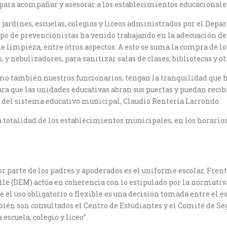
para acompañar y asesorar a los establecimientos educacionale
os jardines, escuelas, colegios y liceos administrados por el D
uipo de prevencionistas ha venido trabajando en la adecuación de
de limpieza, entre otros aspectos. A esto se suma la compra de 
, y nebulizadores, para sanitizar salas de clases, bibliotecas y o
omo también nuestros funcionarios, tengan la tranquilidad que
a que las unidades educativas abran sus puertas y puedan recibir
or del sistema educativo municipal, Claudio Rentería Larrondo.
 la totalidad de los establecimientos municipales, en los horar
r parte de los padres y apoderados es el uniforme escolar. Fren
 (DEM) actúa en coherencia con lo estipulado por la normativa 
el uso obligatorio o flexible es una decisión tomada entre el es
mbién son consultados el Centro de Estudiantes y el Comité de 
scuela, colegio y liceo”.