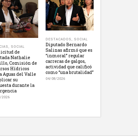
DESTACADOS
,
SOCIAL
Diputado Bernardo
CIAS
,
SOCIAL
Salinas afirmó que es
licitud de
“inmoral” regular
tada Nathalie
carreras de galgos,
illo, Comisión de
actividad que calificó
rsos Hídricos
como “una brutalidad”
 a Aguas del Valle
plicar su
04/08/2026
uesta durante la
rgencia
/2026