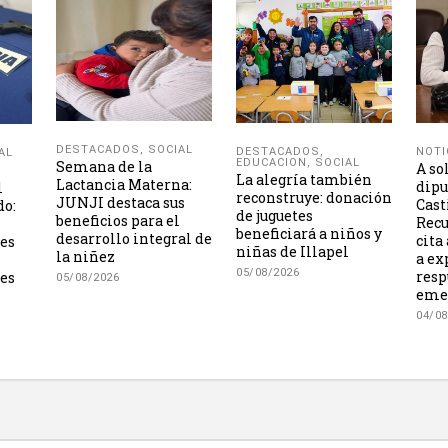
DESTACADOS
,
SOCIAL
NOTI
DESTACADOS
,
AL
EDUCACION
,
SOCIAL
Semana de la
A so
La alegría también
Lactancia Materna:
dipu
l
reconstruye: donación
JUNJI destaca sus
Cast
do:
de juguetes
beneficios para el
Recu
beneficiará a niños y
desarrollo integral de
cita
les
niñas de Illapel
la niñez
a ex
05/08/2026
resp
es
05/08/2026
eme
04/08