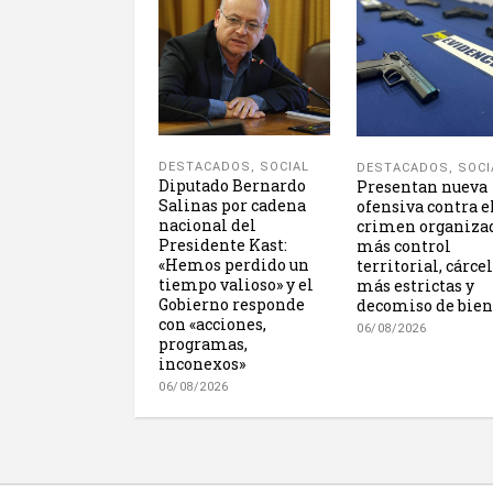
DESTACADOS
,
SOCIAL
DESTACADOS
,
SOCI
Diputado Bernardo
Presentan nueva
Salinas por cadena
ofensiva contra e
nacional del
crimen organiza
Presidente Kast:
más control
«Hemos perdido un
territorial, cárce
tiempo valioso» y el
más estrictas y
Gobierno responde
decomiso de bien
con «acciones,
06/08/2026
programas,
inconexos»
06/08/2026