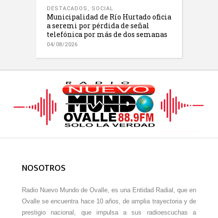
DESTACADOS
,
SOCIAL
Municipalidad de Río Hurtado oficia
a seremi por pérdida de señal
telefónica por más de dos semanas
04/08/2026
NOSOTROS
Radio Nuevo Mundo de Ovalle, es una Entidad Radial, que en
Ovalle se encuentra hace 10 años, de amplia trayectoria y de
prestigio nacional, que impulsa a sus radioescuchas a