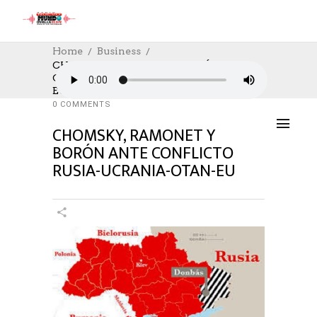
Home
Business
CHOMSKY, RAMONET Y BORÓN ANTE
CONFLICTO RUSIA-UCRANIA-OTAN-
BUSINESS
,
DESTACADOS
26/02/2022
EU
AUTHOR: HECTOR
0
LIKES
1449 SEEN
0 COMMENTS
CHOMSKY, RAMONET Y
BORÓN ANTE CONFLICTO
RUSIA-UCRANIA-OTAN-EU