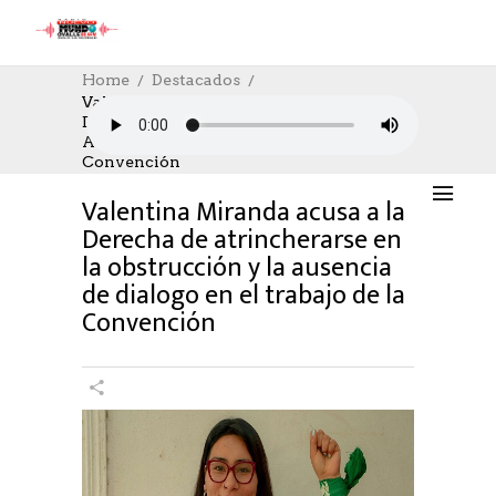
Home
Destacados
Valentina Miranda Acusa A La Derecha
De Atrincherarse En La Obstrucción Y La
DESTACADOS
,
POLÍTICA
03/08/2021
Ausencia De Dialogo En El Trabajo De La
AUTHOR: HECTOR
0
LIKES
1171 SEEN
Convención
0 COMMENTS
Valentina Miranda acusa a la
Derecha de atrincherarse en
la obstrucción y la ausencia
de dialogo en el trabajo de la
Convención