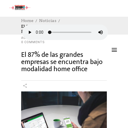
Home
Noticias
El 87% De Las Grandes Empresas Se
Encuentra Bajo Modalidad Home Office
NOTICIAS
,
TRABAJO
29/04/2020
AUTHOR: HECTOR
0
LIKES
1782 SEEN
0 COMMENTS
El 87% de las grandes
empresas se encuentra bajo
modalidad home office