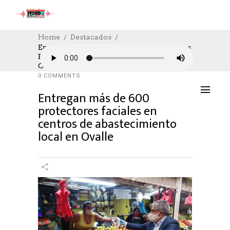
Home
Destacados
Entregan Más De 600 Protectores Faciales
En Centros De Abastecimiento Local En
DESTACADOS
,
NOTICIAS
25/04/2020
Ovalle
AUTHOR: HECTOR
0
LIKES
1522 SEEN
0 COMMENTS
Entregan más de 600
protectores faciales en
centros de abastecimiento
local en Ovalle