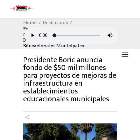
Home
Destacados
Presidente Boric Anuncia Fondo De $50
Mil Millones Para Proyectos De Mejoras
DESTACADOS
,
EDUCACION
,
SOCIAL
De Infraestructura En Establecimientos
09/05/2024
AUTHOR: HECTOR
0
LIKES
Educacionales Municipales
1072 SEEN
0 COMMENTS
Presidente Boric anuncia
fondo de $50 mil millones
para proyectos de mejoras de
infraestructura en
establecimientos
educacionales municipales