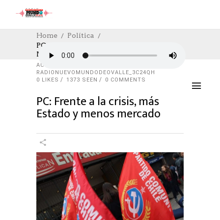
Home
Política
PC: Frente A La Crisis, Más Estado Y
Menos Mercado
POLÍTICA
25/03/2020
AUTHOR:
RADIONUEVOMUNDODEOVALLE_3C24QH
0
LIKES
1373 SEEN
0 COMMENTS
PC: Frente a la crisis, más
Estado y menos mercado