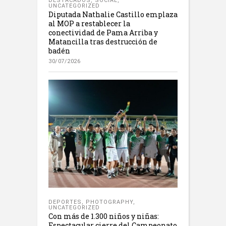
DESTACADOS
,
SOCIAL
,
UNCATEGORIZED
Diputada Nathalie Castillo emplaza
al MOP a restablecer la
conectividad de Pama Arriba y
Matancilla tras destrucción de
badén
30/07/2026
DEPORTES
,
PHOTOGRAPHY
,
UNCATEGORIZED
Con más de 1.300 niños y niñas:
Espectacular cierre del Campeonato