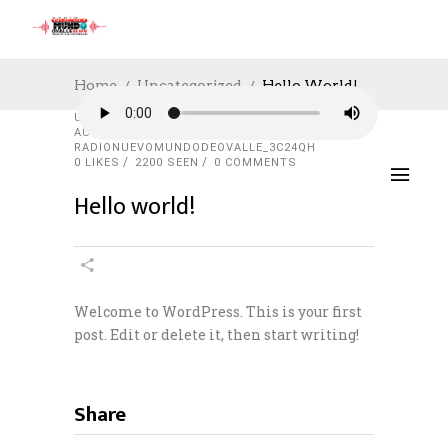
Home
Uncategorized
Hello World!
UNCATEGORIZED
12/02/2020
AUTHOR:
RADIONUEVOMUNDODEOVALLE_3C24QH
0
LIKES
2200 SEEN
0 COMMENTS
Hello world!
Welcome to WordPress. This is your first
post. Edit or delete it, then start writing!
Share