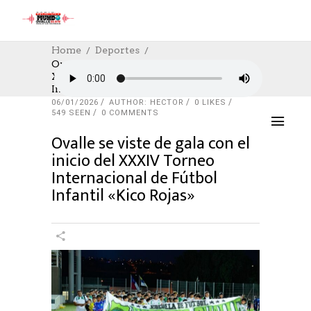
Home
Deportes
Ovalle Se Viste De Gala Con El Inicio Del
XXXIV Torneo Internacional De Fútbol
DEPORTES
,
DESTACADOS
,
SOCIAL
,
Infantil «Kico Rojas»
UNCATEGORIZED
06/01/2026
AUTHOR: HECTOR
0
LIKES
549 SEEN
0 COMMENTS
Ovalle se viste de gala con el
inicio del XXXIV Torneo
Internacional de Fútbol
Infantil «Kico Rojas»