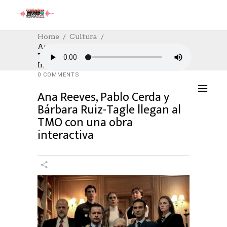
Home
Cultura
Ana Reeves, Pablo Cerda Y Bárbara Ruiz-
Tagle Llegan Al TMO Con Una Obra
CULTURA
,
CULTURE
16/06/2026
Interactiva
AUTHOR: HECTOR
0
LIKES
196 SEEN
0 COMMENTS
Ana Reeves, Pablo Cerda y
Bárbara Ruiz-Tagle llegan al
TMO con una obra
interactiva