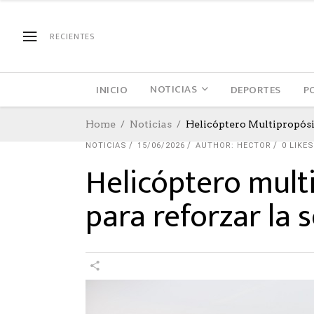
RECIENTES
NOTICIAS
INICIO
DEPORTES
P
Home
Noticias
Helicóptero Multipropósi
NOTICIAS
15/06/2026
AUTHOR: HECTOR
0
LIKES
Helicóptero multi
para reforzar la 