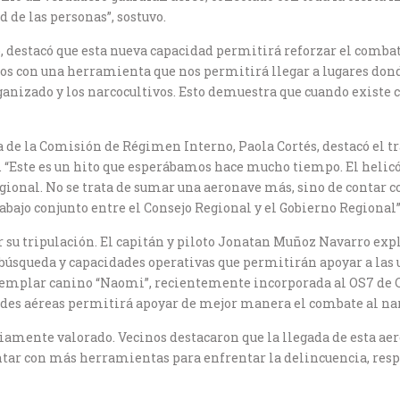
 de las personas”, sostuvo.
o, destacó que esta nueva capacidad permitirá reforzar el comba
mos con una herramienta que nos permitirá llegar a lugares dond
zado y los narcocultivos. Esto demuestra que cuando existe co
ta de la Comisión de Régimen Interno, Paola Cortés, destacó el t
 “Este es un hito que esperábamos hace mucho tiempo. El helicó
regional. No se trata de sumar una aeronave más, sino de contar
rabajo conjunto entre el Consejo Regional y el Gobierno Regional”
 su tripulación. El capitán y piloto Jonatan Muñoz Navarro ex
 búsqueda y capacidades operativas que permitirán apoyar a las 
jemplar canino “Naomi”, recientemente incorporada al OS7 de C
des aéreas permitirá apoyar de mejor manera el combate al narcot
liamente valorado. Vecinos destacaron que la llegada de esta ae
ntar con más herramientas para enfrentar la delincuencia, re