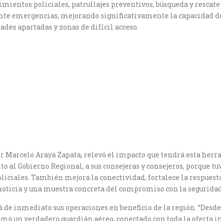
ientos policiales, patrullajes preventivos, búsqueda y rescate 
ante emergencias, mejorando significativamente la capacidad d
ades apartadas y zonas de difícil acceso.
r Marcelo Araya Zapata, relevó el impacto que tendrá esta herra
 al Gobierno Regional, a sus consejeras y consejeros, porque t
oliciales. También mejora la conectividad, fortalece la respuest
oticia y una muestra concreta del compromiso con la seguridad
e inmediato sus operaciones en beneficio de la región. “Desde 
omo un verdadero guardián aéreo, conectado con toda la oferta i