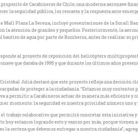
tipropósito de Carabineros de Chile, una moderna aeronave fin
ecer la seguridad pública, los rescates y la respuesta ante emerg
 de Mall Plaza La Serena, incluyó presentaciones de la Small Ba
n la atención de grandes y pequeños. Posteriormente, la aerona
l bautizo de agua por parte de Bomberos, antes de realizar su pri
esponde al proyecto de reposición del helicóptero multipropósit
nave que databa de 1995 y que durante los últimos años presen
ristóbal Juliá destacó que este proyecto refleja una decisión cl
cargadas de proteger a la ciudadanía. “Estamos muy contentos 
 va a permitir a Carabineros actuar de manera más eficiente y 
mer momento: la seguridad es nuestra prioridad número uno y po
 trabajo colaborativo que permitió concretar esta iniciativa y 
unto hoy estamos logrando esto y vamos por más, porque vienen a
s la certeza que debemos entregar a nuestra ciudadanía”, agreg