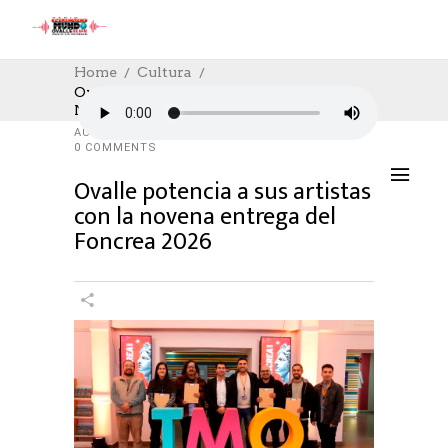
Home
Cultura
Ovalle Potencia A Sus Artistas Con La
Novena Entrega Del Foncrea 2026
CULTURA
,
CULTURE
11/06/2026
AUTHOR: HECTOR
0
LIKES
249 SEEN
0 COMMENTS
Ovalle potencia a sus artistas
con la novena entrega del
Foncrea 2026