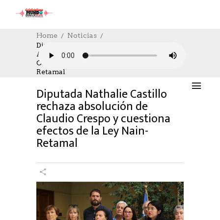
Home
Noticias
Diputada Nathalie Castillo Rechaza
Absolución De Claudio Crespo Y
NOTICIAS
,
POLÍTICA
14/01/2026
Cuestiona Efectos De La Ley Nain-
AUTHOR: HECTOR
0
LIKES
508 SEEN
Retamal
0 COMMENTS
Diputada Nathalie Castillo
rechaza absolución de
Claudio Crespo y cuestiona
efectos de la Ley Nain-
Retamal