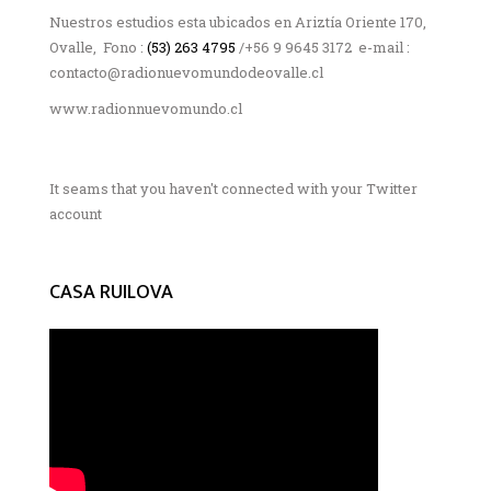
Nuestros estudios esta ubicados en Ariztía Oriente 170,
Ovalle, Fono :
(53) 263 4795
/+56 9 9645 3172 e-mail :
contacto@radionuevomundodeovalle.cl
www.radionnuevomundo.cl
It seams that you haven't connected with your Twitter
account
CASA RUILOVA