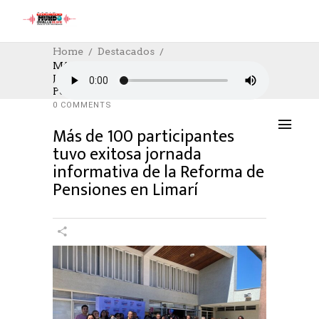
Home
Destacados
Más De 100 Participantes Tuvo Exitosa
Jornada Informativa De La Reforma De
DESTACADOS
,
SOCIAL
17/10/2025
Pensiones En Limarí
AUTHOR: HECTOR
0
LIKES
384 SEEN
0 COMMENTS
Más de 100 participantes
tuvo exitosa jornada
informativa de la Reforma de
Pensiones en Limarí