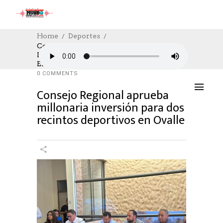
Home
Deportes
Consejo Regional Aprueba Millonaria
Inversión Para Dos Recintos Deportivos
DEPORTES
,
DESTACADOS
10/09/2025
En Ovalle
AUTHOR: HECTOR
0
LIKES
1639 SEEN
0 COMMENTS
Consejo Regional aprueba
millonaria inversión para dos
recintos deportivos en Ovalle