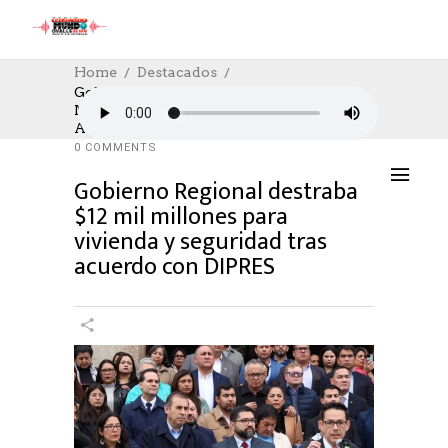
Home
Destacados
Gobierno Regional Destraba $12 Mil
Millones Para Vivienda Y Seguridad Tras
DESTACADOS
,
SOCIAL
05/09/2025
Acuerdo Con DIPRES
AUTHOR: HECTOR
0
LIKES
1785 SEEN
0 COMMENTS
Gobierno Regional destraba
$12 mil millones para
vivienda y seguridad tras
acuerdo con DIPRES