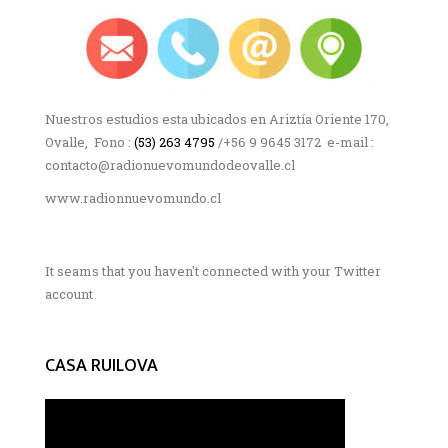
Nuestros estudios esta ubicados en Ariztía Oriente 170,
Ovalle, Fono :
(53) 263 4795
/+56 9 9645 3172 e-mail :
contacto@radionuevomundodeovalle.cl
www.radionnuevomundo.cl
It seams that you haven't connected with your Twitter
account
CASA RUILOVA