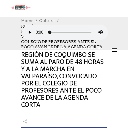
Home
Cultura
REGIÓN DE COQUIMBO SE SUMA AL
PARO DE 48 HORAS Y A LA MARCHA EN
CULTURA
,
CULTURE
04/06/2025
VALPARAÍSO, CONVOCADO POR EL
AUTHOR: HECTOR
0
LIKES
735 SEEN
COLEGIO DE PROFESORES ANTE EL
0 COMMENTS
POCO AVANCE DE LA AGENDA CORTA
REGIÓN DE COQUIMBO SE
SUMA AL PARO DE 48 HORAS
Y A LA MARCHA EN
VALPARAÍSO, CONVOCADO
POR EL COLEGIO DE
PROFESORES ANTE EL POCO
AVANCE DE LA AGENDA
CORTA