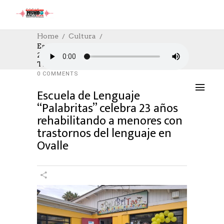
Home
Cultura
Escuela De Lenguaje “Palabritas” Celebra
23 Años Rehabilitando A Menores Con
CULTURA
,
CULTURE
14/05/2025
Trastornos Del Lenguaje En Ovalle
AUTHOR: HECTOR
0
LIKES
912 SEEN
0 COMMENTS
Escuela de Lenguaje
“Palabritas” celebra 23 años
rehabilitando a menores con
trastornos del lenguaje en
Ovalle