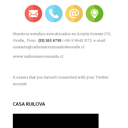
Nuestros estudios esta ubicados en Ariztía Oriente 170,
Ovalle, Fono :
(53) 263 4795
/+56 9 9645 3172 e-mail :
contacto@radionuevomundodeovalle.cl
www.radionnuevomundo.cl
It seams that you haven't connected with your Twitter
account
CASA RUILOVA