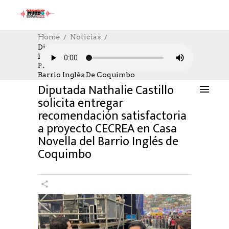
Home
Noticias
Diputada Nathalie Castillo Solicita
Entregar Recomendación Satisfactoria A
NOTICIAS
14/05/2025
AUTHOR: HECTOR
Proyecto CECREA En Casa Novella Del
0
LIKES
927 SEEN
0 COMMENTS
Barrio Inglés De Coquimbo
Diputada Nathalie Castillo
solicita entregar
recomendación satisfactoria
a proyecto CECREA en Casa
Novella del Barrio Inglés de
Coquimbo