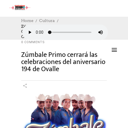
Home
Cultura
Zúmbale Primo Cerrará Las
Celebraciones Del Aniversario 194 De
CULTURA
,
CULTURE
24/04/2025
Ovalle
AUTHOR: HECTOR
0
LIKES
869 SEEN
0 COMMENTS
Zúmbale Primo cerrará las
celebraciones del aniversario
194 de Ovalle