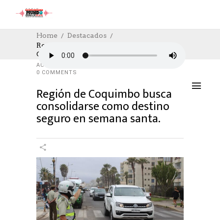
Home
Destacados
Región De Coquimbo Busca Consolidarse
Como Destino Seguro En Semana Santa.
DESTACADOS
,
SOCIAL
17/04/2025
AUTHOR: HECTOR
0
LIKES
746 SEEN
0 COMMENTS
Región de Coquimbo busca
consolidarse como destino
seguro en semana santa.