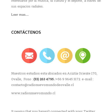
interesarse por la música, la cultura y el deporte, a través de
sus espacios radiales.
Leer mas…
CONTÁCTENOS
Nuestros estudios esta ubicados en Ariztía Oriente 170,
Ovalle, Fono :
(53) 263 4795
/+56 9 9645 3172 e-mail :
contacto@radionuevomundodeovalle.cl
www.radionnuevomundo.cl
It seams that you haven't connected with your Twitter