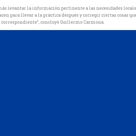
emás levantar la información pertinente a las necesidades locale
cen para llevar a la práctica después y corregir ciertas cosas q
 correspondiente”, concluyó Guillermo Carmona.