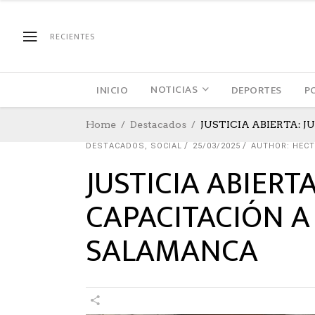
RECIENTES
NOTICIAS
INICIO
DEPORTES
P
Home
Destacados
JUSTICIA ABIERTA:
DESTACADOS
,
SOCIAL
25/03/2025
AUTHOR: HEC
JUSTICIA ABIERT
CAPACITACIÓN A
SALAMANCA