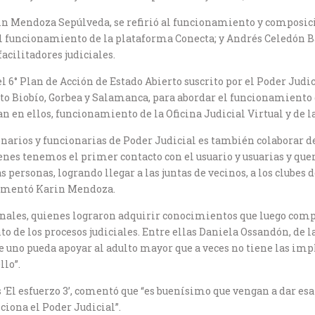
in Mendoza Sepúlveda, se refirió al funcionamiento y composició
 funcionamiento de la plataforma Conecta; y Andrés Celedón Bae
facilitadores judiciales.
6° Plan de Acción de Estado Abierto suscrito por el Poder Judic
lto Biobío, Gorbea y Salamanca, para abordar el funcionamiento d
an en ellos, funcionamiento de la Oficina Judicial Virtual y de 
rios y funcionarias de Poder Judicial es también colaborar de
nes tenemos el primer contacto con el usuario y usuarias y qu
 personas, logrando llegar a las juntas de vecinos, a los clubes d
comentó Karin Mendoza.
cinales, quienes lograron adquirir conocimientos que luego comp
de los procesos judiciales. Entre ellas Daniela Ossandón, de la 
ue uno pueda apoyar al adulto mayor que a veces no tiene las im
llo”.
os ‘El esfuerzo 3’, comentó que “es buenísimo que vengan a dar 
ciona el Poder Judicial”.