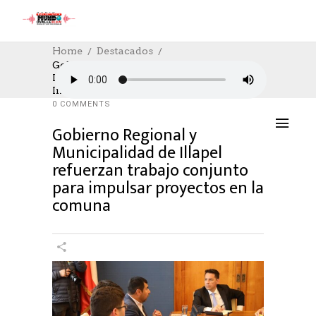
Home
Destacados
Gobierno Regional Y Municipalidad De
Illapel Refuerzan Trabajo Conjunto Para
DESTACADOS
,
SOCIAL
18/03/2025
Impulsar Proyectos En La Comuna
AUTHOR: HECTOR
0
LIKES
799 SEEN
0 COMMENTS
Gobierno Regional y
Municipalidad de Illapel
refuerzan trabajo conjunto
para impulsar proyectos en la
comuna