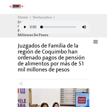
Home
Destacados
Juzgados De Familia De La Región De
Coquimbo Han Ordenado Pagos De
DESTACADOS
,
SOCIAL
13/03/2025
Pensión De Alimentos Por Más De 51 Mil
AUTHOR: HECTOR
0
LIKES
866 SEEN
Millones De Pesos
0 COMMENTS
Juzgados de Familia de la
región de Coquimbo han
ordenado pagos de pensión
de alimentos por más de 51
mil millones de pesos