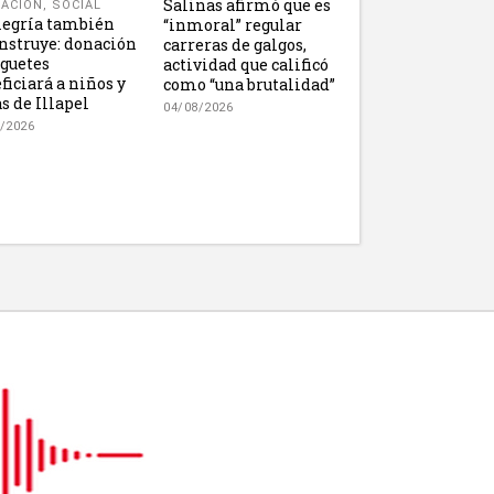
Salinas afirmó que es
ACION
,
SOCIAL
legría también
“inmoral” regular
nstruye: donación
carreras de galgos,
uguetes
actividad que calificó
ficiará a niños y
como “una brutalidad”
s de Illapel
04/08/2026
/2026