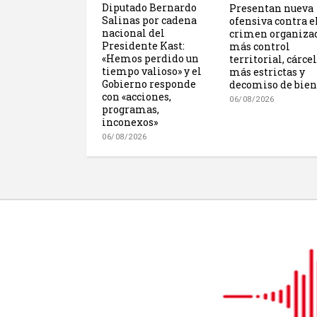
Diputado Bernardo
Presentan nueva
Salinas por cadena
ofensiva contra e
nacional del
crimen organiza
Presidente Kast:
más control
«Hemos perdido un
territorial, cárce
tiempo valioso» y el
más estrictas y
Gobierno responde
decomiso de bien
con «acciones,
06/08/2026
programas,
inconexos»
06/08/2026