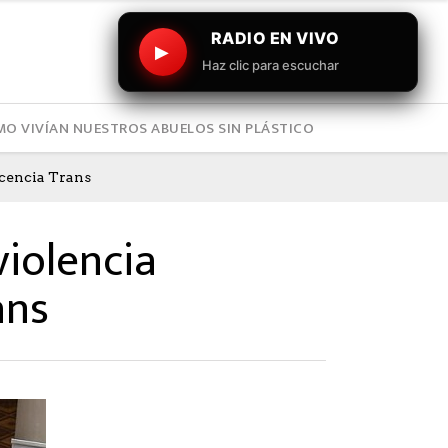
RADIO EN VIVO
▶
Haz clic para escuchar
O VIVÍAN NUESTROS ABUELOS SIN PLÁSTICO
cencia Trans
iolencia
ans