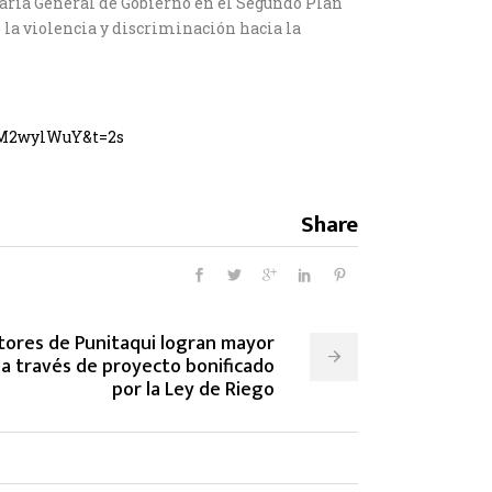
taría General de Gobierno en el Segundo Plan
 la violencia y discriminación hacia la
6M2wylWuY&t=2s
Share
tores de Punitaqui logran mayor
s a través de proyecto bonificado
por la Ley de Riego