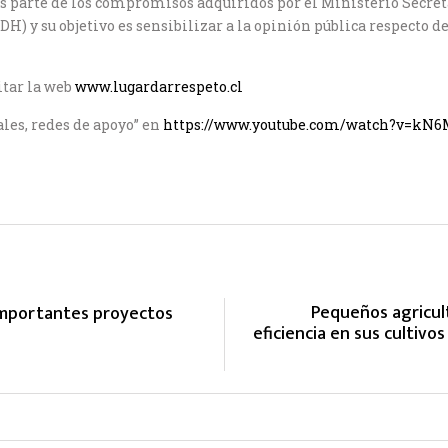
s parte de los compromisos adquiridos por el Ministerio Secre
 y su objetivo es sensibilizar a la opinión pública respecto de
itar la web
www.lugardarrespeto.cl
les, redes de apoyo” en
https://www.youtube.com/watch?v=kN
Pequeños agricul
importantes proyectos
eficiencia en sus cultivo