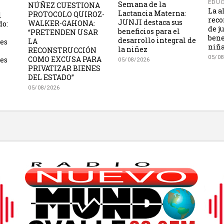
EDUC
Semana de la
NÚÑEZ CUESTIONA
La a
Lactancia Materna:
PROTOCOLO QUIROZ-
l
reco
JUNJI destaca sus
WALKER-GAHONA:
do:
de j
beneficios para el
“PRETENDEN USAR
bene
desarrollo integral de
LA
les
niña
la niñez
RECONSTRUCCIÓN
05/08
COMO EXCUSA PARA
es
05/08/2026
PRIVATIZAR BIENES
DEL ESTADO”
05/08/2026