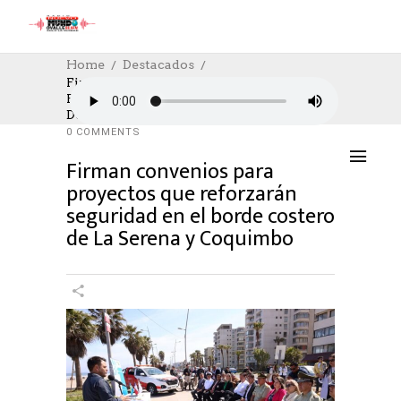
Home
Destacados
Firman Convenios Para Proyectos Que
Reforzarán Seguridad En El Borde Costero
DESTACADOS
,
SOCIAL
,
SOCIAL
06/12/2024
De La Serena Y Coquimbo
AUTHOR: HECTOR
0
LIKES
694 SEEN
0 COMMENTS
Firman convenios para
proyectos que reforzarán
seguridad en el borde costero
de La Serena y Coquimbo