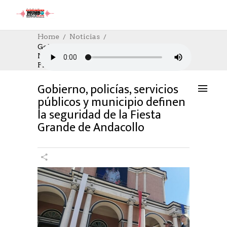
Home
Noticias
Gobierno, Policías, Servicios Públicos Y
Municipio Definen La Seguridad De La
NOTICIAS
05/12/2024
AUTHOR: HECTOR
Fiesta Grande De Andacollo
0
LIKES
761 SEEN
0 COMMENTS
Gobierno, policías, servicios
públicos y municipio definen
la seguridad de la Fiesta
Grande de Andacollo