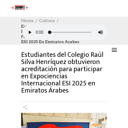
Home
Cultura
Estudiantes Del Colegio Raúl Silva
Henríquez Obtuvieron Acreditación Para
CULTURA
,
CULTURE
20/11/2024
Participar En Expociencias Internacional
AUTHOR: HECTOR
0
LIKES
859 SEEN
ESI 2025 En Emiratos Árabes
0 COMMENTS
Estudiantes del Colegio Raúl
Silva Henríquez obtuvieron
acreditación para participar
en Expociencias
Internacional ESI 2025 en
Emiratos Árabes