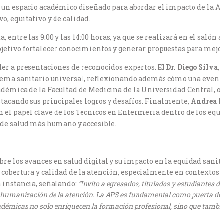
, un espacio académico diseñado para abordar el impacto de la 
o, equitativo y de calidad.
 entre las 9:00 y las 14:00 horas, ya que se realizará en el saló
bjetivo fortalecer conocimientos y generar propuestas para mejo
eder a presentaciones de reconocidos expertos.
El Dr. Diego Silva
istema sanitario universal, reflexionando además cómo una even
cadémica de la Facultad de Medicina de la Universidad Central,
tacando sus principales logros y desafíos. Finalmente,
Andrea H
 el papel clave de los Técnicos en Enfermería dentro de los eq
de salud más humano y accesible.
re los avances en salud digital y su impacto en la equidad sani
cobertura y calidad de la atención, especialmente en contextos
 instancia, señalando:
“Invito a egresados, titulados y estudiantes d
 humanización de la atención. La APS es fundamental como puerta de 
 académicas no solo enriquecen la formación profesional, sino que tam