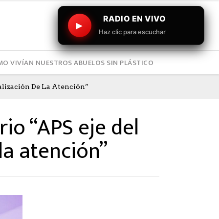
RADIO EN VIVO
▶
Haz clic para escuchar
O VIVÍAN NUESTROS ABUELOS SIN PLÁSTICO
alización De La Atención”
io “APS eje del
la atención”