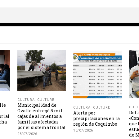
CULTURA
,
CULTURE
lle
Municipalidad de
CULT
CULTURA
,
CULTURE
Ovalle entregó 5 mil
Del 
Alerta por
orial
cajas de alimentos a
«Com
precipitaciones en la
icha
familias afectadas
que 
región de Coquimbo
por el sistema frontal
estu
13/07/2026
28/07/2026
de M