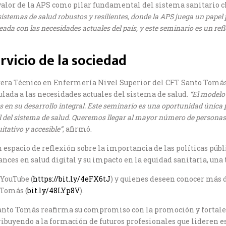
alor de la APS como pilar fundamental del sistema sanitario c
 sistemas de salud robustos y resilientes, donde la APS juega un pap
ada con las necesidades actuales del país, y este seminario es un ref
rvicio de la sociedad
rrera Técnico en Enfermería Nivel Superior del CFT Santo Tomás 
ulada a las necesidades actuales del sistema de salud.
“El modelo
 en su desarrollo integral. Este seminario es una oportunidad única 
 del sistema de salud. Queremos llegar al mayor número de personas po
itativo y accesible”
, afirmó.
espacio de reflexión sobre la importancia de las políticas públi
ces en salud digital y su impacto en la equidad sanitaria, una t
 YouTube (
https://bit.ly/4eFX6tJ
) y quienes deseen conocer más 
 Tomás (
bit.ly/48LYp8V
).
 Santo Tomás reafirma su compromiso con la promoción y fortal
ribuyendo a la formación de futuros profesionales que lideren es