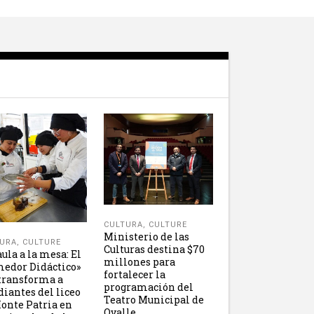
CULTURA
,
CULTURE
Ministerio de las
URA
,
CULTURE
Culturas destina $70
aula a la mesa: El
millones para
edor Didáctico»
fortalecer la
transforma a
programación del
diantes del liceo
Teatro Municipal de
onte Patria en
Ovalle