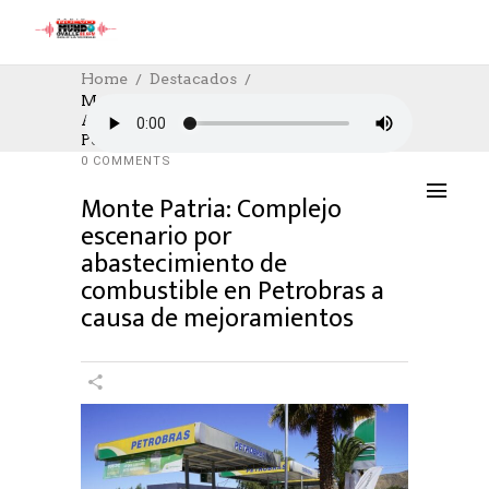
Home
Destacados
Monte Patria: Complejo Escenario Por
Abastecimiento De Combustible En
DESTACADOS
06/11/2024
Petrobras A Causa De Mejoramientos
AUTHOR: HECTOR
0
LIKES
925 SEEN
0 COMMENTS
Monte Patria: Complejo
escenario por
abastecimiento de
combustible en Petrobras a
causa de mejoramientos