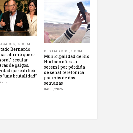
TACADOS
,
SOCIAL
tado Bernardo
DESTACADOS
,
SOCIAL
nas afirmó que es
Municipalidad de Río
oral” regular
Hurtado oficia a
eras de galgos,
seremi por pérdida
vidad que calificó
de señal telefónica
 “una brutalidad”
por más de dos
semanas
/2026
04/08/2026