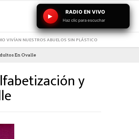
RADIO EN VIVO
▶
Haz clic para escuchar
O VIVÍAN NUESTROS ABUELOS SIN PLÁSTICO
dultos En Ovalle
lfabetización y
le