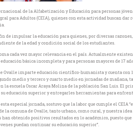
nacional de la Alfabetización y Educación para personas jóvene
ral para Adultos (CEIA), quienes con esta actividad buscan dar 
ia.
 fin de impulsar la educación para quienes, por diversas razone
iente de la edad y condición social de los estudiantes.
toma cada vez mayor relevancia en el país. Actualmente existen
n educación básica incompleta y para personas mayores de 17 a
de Ovalle imparte educación científico-humanista y cuenta con 
egundo medio y tercero y cuarto medio en jornadas de mañana, ta
n la escuela Oscar Araya Molina de la población San Luis. El pri
su educación superior y entregarles herramientas para enfrent
esta especial jornada, sostuvo que la labor que cumple el CEIA “
de la comuna de Ovalle, tanto urbano, como rural, y nuestra idea 
 han obtenido positivos resultados en lo académico, puesto que
óvenes puedan continuar su educación superior”.