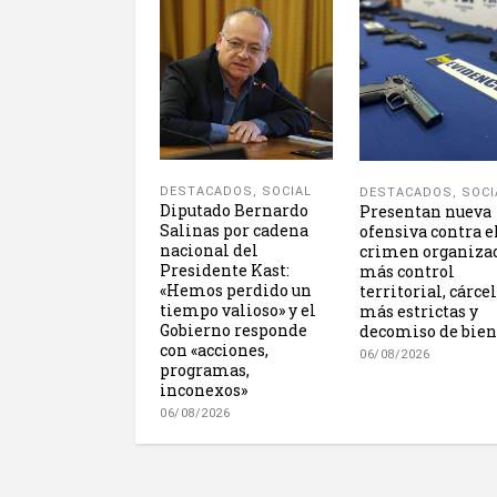
DESTACADOS
,
SOCIAL
DESTACADOS
,
SOCI
Diputado Bernardo
Presentan nueva
Salinas por cadena
ofensiva contra e
nacional del
crimen organiza
Presidente Kast:
más control
«Hemos perdido un
territorial, cárce
tiempo valioso» y el
más estrictas y
Gobierno responde
decomiso de bien
con «acciones,
06/08/2026
programas,
inconexos»
06/08/2026