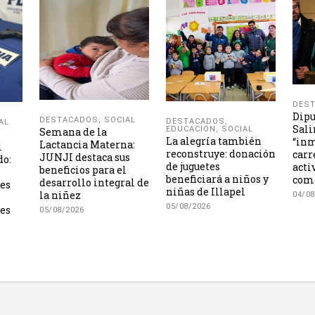
DES
Dipu
DESTACADOS
,
SOCIAL
DESTACADOS
,
AL
Sali
EDUCACION
,
SOCIAL
Semana de la
La alegría también
“inm
Lactancia Materna:
l
reconstruye: donación
carr
JUNJI destaca sus
do:
de juguetes
acti
beneficios para el
beneficiará a niños y
como
desarrollo integral de
les
niñas de Illapel
la niñez
04/08
05/08/2026
es
05/08/2026