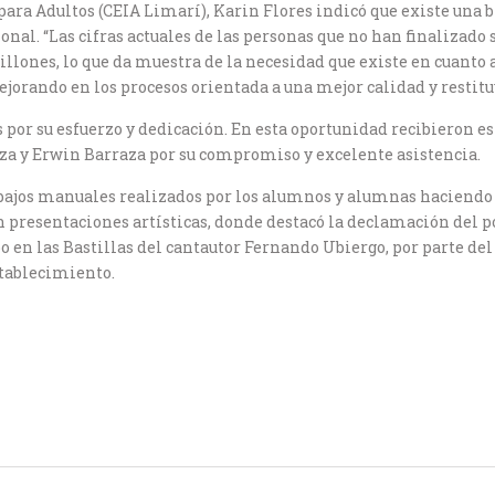
 para Adultos (CEIA Limarí), Karin Flores indicó que existe una
nal. “Las cifras actuales de las personas que no han finalizado s
llones, lo que da muestra de la necesidad que existe en cuanto a
orando en los procesos orientada a una mejor calidad y restituy
s por su esfuerzo y dedicación. En esta oportunidad recibieron
za y Erwin Barraza por su compromiso y excelente asistencia.
bajos manuales realizados por los alumnos y alumnas haciendo 
n presentaciones artísticas, donde destacó la declamación del
o en las Bastillas del cantautor Fernando Ubiergo, por parte de
stablecimiento.