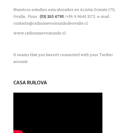
Nuestros estudios esta ubicados en Ariztía Oriente 170,
Ovalle, Fono :
(53) 263 4795
/+56 9 9645 3172 e-mail :
contacto@radionuevomundodeovalle.cl
www.radionnuevomundo.cl
It seams that you haven't connected with your Twitter
account
CASA RUILOVA