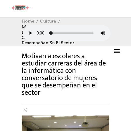
Home
Cultura
Motivan A Escolares A Estudiar Carreras
Del Área De La Informática Con
CULTURA
,
CULTURE
03/09/2024
Conversatorio De Mujeres Que Se
AUTHOR: HECTOR
0
LIKES
890 SEEN
Desempeñan En El Sector
0 COMMENTS
Motivan a escolares a
estudiar carreras del área de
la informática con
conversatorio de mujeres
que se desempeñan en el
sector