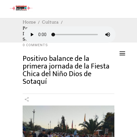
Home
Cultura
Positivo Balance De La Primera Jornada
De La Fiesta Chica Del Niño Dios De
CULTURA
,
CULTURE
02/09/2024
Sotaquí
AUTHOR: HECTOR
0
LIKES
842 SEEN
0 COMMENTS
Positivo balance de la
primera jornada de la Fiesta
Chica del Niño Dios de
Sotaquí