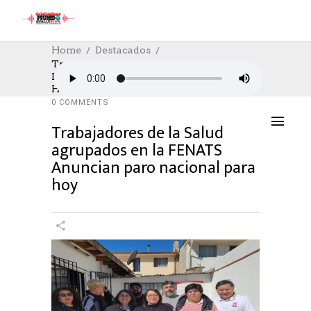
Home
Destacados
Trabajadores De La Salud Agrupados En
La FENATS Anuncian Paro Nacional Para
DESTACADOS
,
SOCIAL
,
TRABAJO
27/08/2024
Hoy
AUTHOR: HECTOR
0
LIKES
1120 SEEN
0 COMMENTS
Trabajadores de la Salud
agrupados en la FENATS
Anuncian paro nacional para
hoy