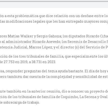
n a esta problemática que dice relación con un desfase entre lo
 las modificaciones legales que les han entregado mayores comp
res Matías Walker y Sergio Gahona; los diputados Ricardo Cifuen
o al administrador Ricardo Acevedo; los Seremis de Desarrollo S
istencia Judicial, Marcos López; y el director (s) del Servicio d
uación de los tres tribunales de familia, que especialmente los
e 27.753 en 2019, a 38.731 en 2023.
sa, responder preguntas del tema ayuda bastante. El día de hoy
s, pero también dar cuenta de la complejidad y sensibilidad de e
ente también en la anterior reunión, dio a conocer un proyecto d
ión de los tribunales de familia de Coquimbo, La Serena y Ovall
e sobrecarga de trabajo.