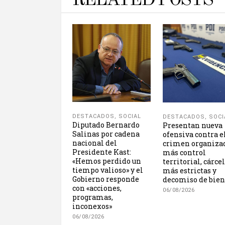
RELATED POSTS
DESTACADOS
,
SOCIAL
DESTACADOS
,
SOCI
Diputado Bernardo
Presentan nueva
Salinas por cadena
ofensiva contra e
nacional del
crimen organiza
Presidente Kast:
más control
«Hemos perdido un
territorial, cárce
tiempo valioso» y el
más estrictas y
Gobierno responde
decomiso de bien
con «acciones,
06/08/2026
programas,
inconexos»
06/08/2026