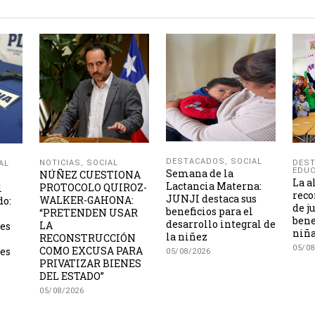
DESTACADOS
,
SOCIAL
NOTICIAS
,
SOCIAL
DES
AL
EDUC
Semana de la
NÚÑEZ CUESTIONA
La a
Lactancia Materna:
PROTOCOLO QUIROZ-
l
reco
JUNJI destaca sus
WALKER-GAHONA:
do:
de j
beneficios para el
“PRETENDEN USAR
bene
desarrollo integral de
LA
les
niña
la niñez
RECONSTRUCCIÓN
05/08
COMO EXCUSA PARA
es
05/08/2026
PRIVATIZAR BIENES
DEL ESTADO”
05/08/2026