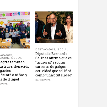
DESTACADOS
,
SOCIAL
Diputado Bernardo
TACADOS
,
Salinas afirmó que es
ACION
,
SOCIAL
legría también
“inmoral” regular
nstruye: donación
carreras de galgos,
uguetes
actividad que calificó
ficiará a niños y
como “una brutalidad”
s de Illapel
04/08/2026
/2026