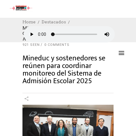
Home
Destacados
Mineduc Y Sostenedores Se Reúnen Para
Coordinar Monitoreo Del Sistema De
DESTACADOS
,
EDUCACION
,
SOCIAL
Admisión Escolar 2025
11/07/2024
AUTHOR: HECTOR
0
LIKES
921 SEEN
0 COMMENTS
Mineduc y sostenedores se
reúnen para coordinar
monitoreo del Sistema de
Admisión Escolar 2025