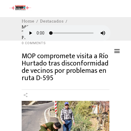
Home
Destacados
MOP Compromete Visita A Río Hurtado
Tras Disconformidad De Vecinos Por
DESTACADOS
,
SOCIAL
,
TRABAJO
28/06/2024
Problemas En Ruta D-595
AUTHOR: HECTOR
0
LIKES
788 SEEN
0 COMMENTS
MOP compromete visita a Río
Hurtado tras disconformidad
de vecinos por problemas en
ruta D-595