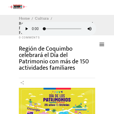
Home
Cultura
Región De Coquimbo Celebrará El Día Del
Patrimonio Con Más De 150 Actividades
CULTURA
,
CULTURE
24/05/2024
Familiares
AUTHOR: HECTOR
0
LIKES
832 SEEN
0 COMMENTS
Región de Coquimbo
celebrará el Día del
Patrimonio con más de 150
actividades familiares