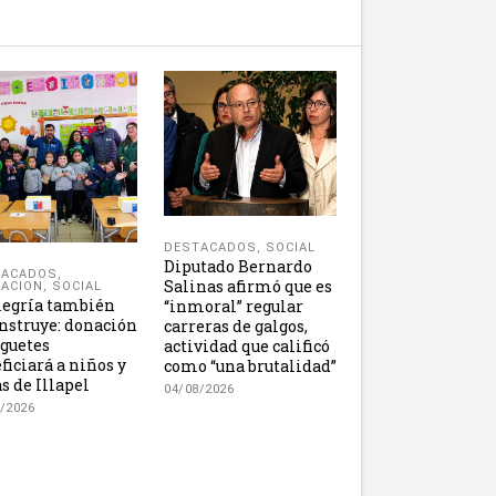
DESTACADOS
,
SOCIAL
Diputado Bernardo
TACADOS
,
Salinas afirmó que es
ACION
,
SOCIAL
legría también
“inmoral” regular
nstruye: donación
carreras de galgos,
uguetes
actividad que calificó
ficiará a niños y
como “una brutalidad”
s de Illapel
04/08/2026
/2026