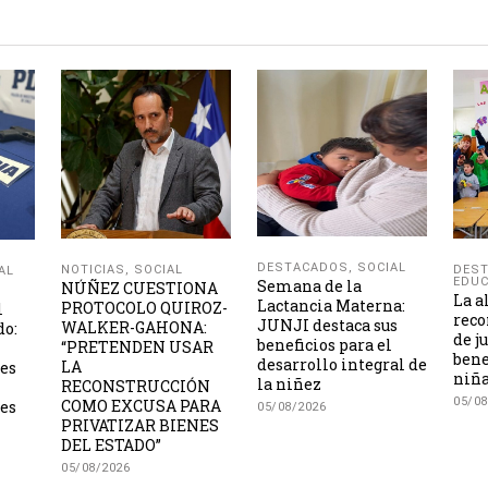
DESTACADOS
,
SOCIAL
NOTICIAS
,
SOCIAL
DES
AL
EDUC
Semana de la
NÚÑEZ CUESTIONA
La a
Lactancia Materna:
PROTOCOLO QUIROZ-
l
reco
JUNJI destaca sus
WALKER-GAHONA:
do:
de j
beneficios para el
“PRETENDEN USAR
bene
desarrollo integral de
LA
les
niña
la niñez
RECONSTRUCCIÓN
05/08
COMO EXCUSA PARA
es
05/08/2026
PRIVATIZAR BIENES
DEL ESTADO”
05/08/2026