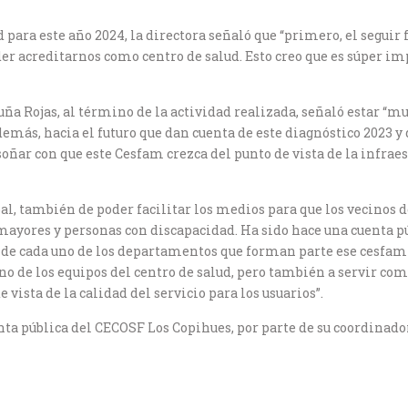
ud para este año 2024, la directora señaló que “primero, el segui
r acreditarnos como centro de salud. Esto creo que es súper im
cuña Rojas, al término de la actividad realizada, señaló estar “m
emás, hacia el futuro que dan cuenta de este diagnóstico 2023 y d
soñar con que este Cesfam crezca del punto de vista de la infra
l, también de poder facilitar los medios para que los vecinos d
mayores y personas con discapacidad. Ha sido hace una cuenta p
o, de cada uno de los departamentos que forman parte ese cesfa
o de los equipos del centro de salud, pero también a servir com
 vista de la calidad del servicio para los usuarios”.
ta pública del CECOSF Los Copihues, por parte de su coordinador