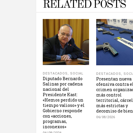
RELATED POSTS
DESTACADOS
,
SOCIAL
DESTACADOS
,
SOCI
Diputado Bernardo
Presentan nueva
Salinas por cadena
ofensiva contra e
nacional del
crimen organiza
Presidente Kast:
más control
«Hemos perdido un
territorial, cárce
tiempo valioso» y el
más estrictas y
Gobierno responde
decomiso de bien
con «acciones,
06/08/2026
programas,
inconexos»
06/08/2026