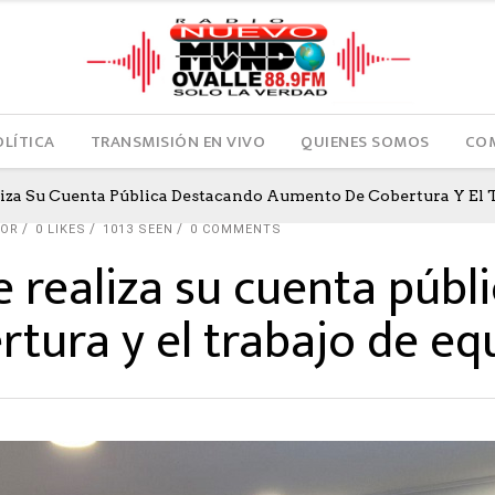
OLÍTICA
TRANSMISIÓN EN VIVO
QUIENES SOMOS
COM
liza Su Cuenta Pública Destacando Aumento De Cobertura Y El 
TOR
0
LIKES
1013 SEEN
0 COMMENTS
e realiza su cuenta públ
tura y el trabajo de eq