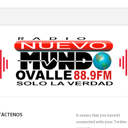
TÁCTENOS
It seams that you haven't
connected with your Twitter