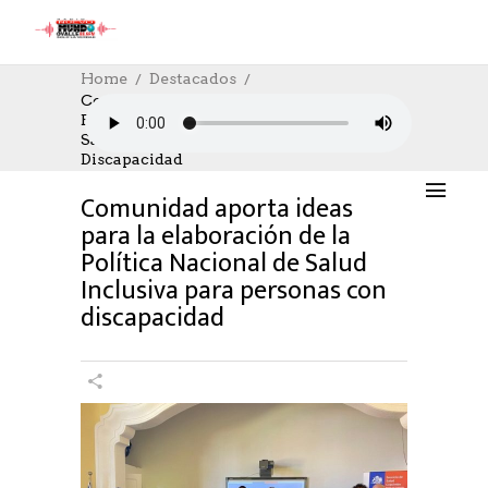
Home
Destacados
Comunidad Aporta Ideas Para La
Elaboración De La Política Nacional De
DESTACADOS
,
SOCIAL
,
SOCIAL
18/04/2024
Salud Inclusiva Para Personas Con
AUTHOR: HECTOR
0
LIKES
906 SEEN
Discapacidad
0 COMMENTS
Comunidad aporta ideas
para la elaboración de la
Política Nacional de Salud
Inclusiva para personas con
discapacidad