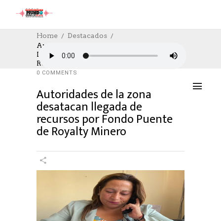
Home
Destacados
Autoridades De La Zona Desatacan
Llegada De Recursos Por Fondo Puente De
DESTACADOS
,
SOCIAL
,
TRABAJO
17/04/2024
Royalty Minero
AUTHOR: HECTOR
0
LIKES
941 SEEN
0 COMMENTS
Autoridades de la zona
desatacan llegada de
recursos por Fondo Puente
de Royalty Minero