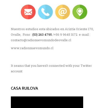
Nuestros estudios esta ubicados en Ariztía Oriente 170,
Ovalle, Fono :
(53) 263 4795
/+56 9 9645 3172 e-mail :
contacto@radionuevomundodeovalle.cl
www.radionnuevomundo.cl
It seams that you haven't connected with your Twitter
account
CASA RUILOVA