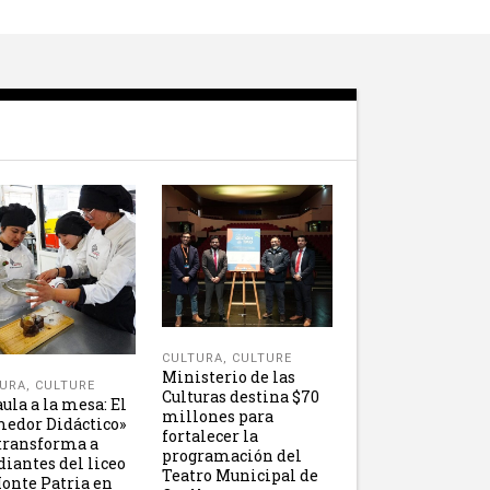
CULTURA
,
CULTURE
Ministerio de las
URA
,
CULTURE
Culturas destina $70
aula a la mesa: El
millones para
edor Didáctico»
fortalecer la
transforma a
programación del
diantes del liceo
Teatro Municipal de
onte Patria en