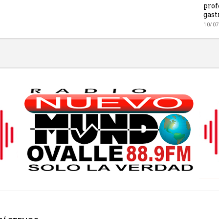
prof
gas
10/07