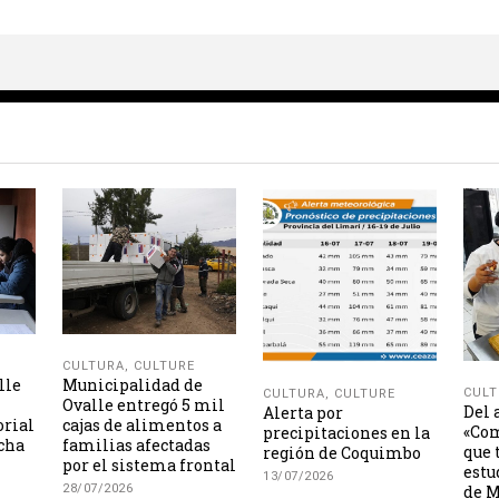
CULTURA
,
CULTURE
lle
Municipalidad de
CULT
CULTURA
,
CULTURE
Ovalle entregó 5 mil
Del 
Alerta por
orial
cajas de alimentos a
«Com
precipitaciones en la
icha
familias afectadas
que 
región de Coquimbo
por el sistema frontal
estu
13/07/2026
28/07/2026
de M