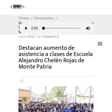
Home
Destacados
Destacan Aumento De Asistencia A Clases
De Escuela Alejandro Chelén Rojas De
DESTACADOS
,
EDUCACION
,
SOCIAL
Monte Patria
14/03/2024
AUTHOR: HECTOR
0
LIKES
1253 SEEN
0 COMMENTS
Destacan aumento de
asistencia a clases de Escuela
Alejandro Chelén Rojas de
Monte Patria