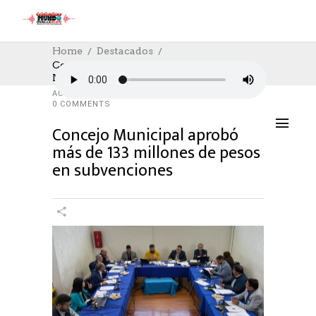
Home
Destacados
Concejo Municipal Aprobó Más De 133
Millones De Pesos En Subvenciones
DESTACADOS
,
SOCIAL
13/03/2024
AUTHOR: HECTOR
0
LIKES
980 SEEN
0 COMMENTS
Concejo Municipal aprobó
más de 133 millones de pesos
en subvenciones