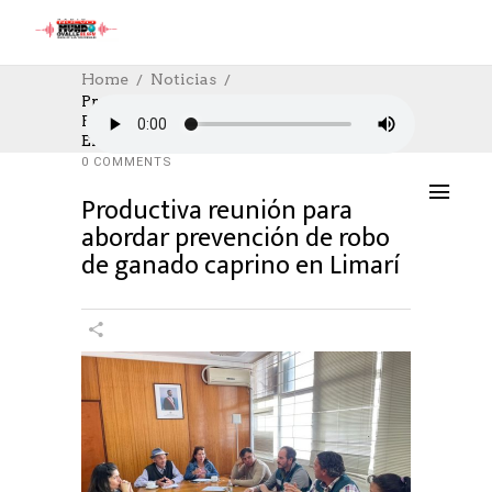
Home
Noticias
Productiva Reunión Para Abordar
Prevención De Robo De Ganado Caprino
NOTICIAS
,
SOCIAL
06/03/2024
En Limarí
AUTHOR: HECTOR
0
LIKES
856 SEEN
0 COMMENTS
Productiva reunión para
abordar prevención de robo
de ganado caprino en Limarí